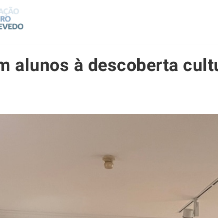
m alunos à descoberta cult