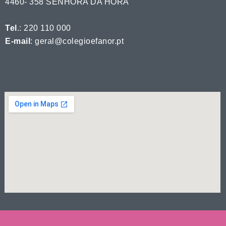
4460- 358 SENHORA DA HORA
Tel
.: 220 110 000
E-mail
: geral@colegioefanor.pt