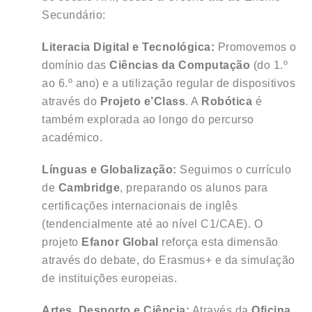
Secundário
:
Literacia Digital e Tecnológica:
Promovemos o
domínio das
Ciências da Computação
(do 1.º
ao 6.º ano)
e a utilização regular de dispositivos
através do
Projeto e’Class
.
A
Robótica
é
também explorada ao longo do percurso
académico
.
Línguas e Globalização:
Seguimos o currículo
de
Cambridge
, preparando os alunos para
certificações internacionais de inglês
(tendencialmente até ao nível C1/CAE)
.
O
projeto
Efanor Global
reforça esta dimensão
através do debate, do Erasmus+ e da simulação
de instituições europeias
.
Artes, Desporto e Ciência:
Através da
Oficina