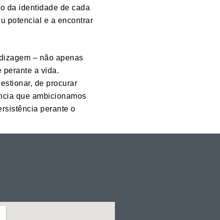
ão da identidade de cada
u potencial e a encontrar
ndizagem – não apenas
perante a vida.
estionar, de procurar
ência que ambicionamos
ersistência perante o
o, uma experiência
essores, famílias e
e confiança, respeito e
 coesa, competente e
para garantir que cada
de o primeiro dia. E