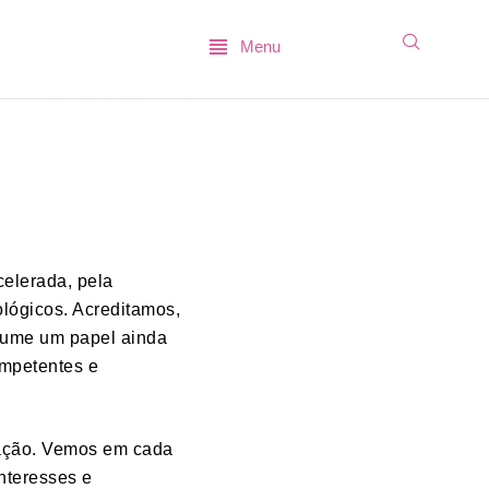
Menu
elerada, pela
ológicos. Acreditamos,
sume um papel ainda
ompetentes e
 ação. Vemos em cada
interesses e