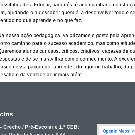
possibilidades. Educar, para nós, é acompanhar a construç
um, ajudando-o a descobrir quem é, a desenvolver todo o se
sentido no que aprende e no que faz.
Na nossa ação pedagógica, valorizamos o gosto pela apre
como caminho para o sucesso académico, mas como atitude 
Queremos alunos curiosos, críticos, criativos, capazes de qu
respostas e de se maravilhar com o conhecimento. A excel
nasce dessa paixão por aprender, do rigor no trabalho, da p
desafio e da vontade de ir mais além.
Acreditamos profundamente que a educação é, antes de tud
relacional. É na qualidade das relações – entre alunos, prof
colaboradores – que se constrói um ambiente estimulante, d
cooperação. Para isso contamos com uma equipa educativa
ctos
profundamente comprometida, que trabalha em colaboração 
– Creche / Pré-Escolar e 1.º CEB:
aluno é acolhido com atenção, proximidade e exigência, des
uel Pinto de Azevedo, n.º 88