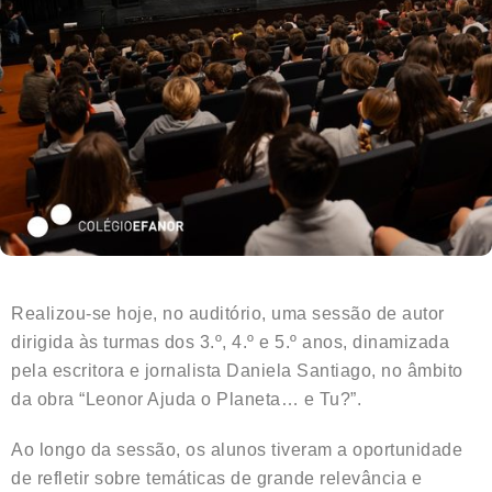
Realizou-se hoje, no auditório, uma sessão de autor
dirigida às turmas dos 3.º, 4.º e 5.º anos, dinamizada
pela escritora e jornalista Daniela Santiago, no âmbito
da obra “Leonor Ajuda o Planeta… e Tu?”.
Ao longo da sessão, os alunos tiveram a oportunidade
de refletir sobre temáticas de grande relevância e