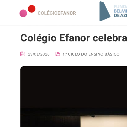
Colégio Efanor celebr
1.º CICLO DO ENSINO BÁSICO
29/01/2026