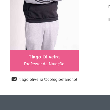
Tiago Oliveira
Professor de Natação
tiago.oliveira@colegioefanor.pt