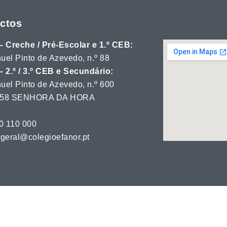
ctos
– Creche / Pré-Escolar e 1.º CEB:
uel Pinto de Azevedo, n.º 88
– 2.º / 3.º CEB e Secundário:
uel Pinto de Azevedo, n.º 600
 358 SENHORA DA HORA
20 110 000
 geral@colegioefanor.pt
égio Efanor. Todos os direitos reservados.