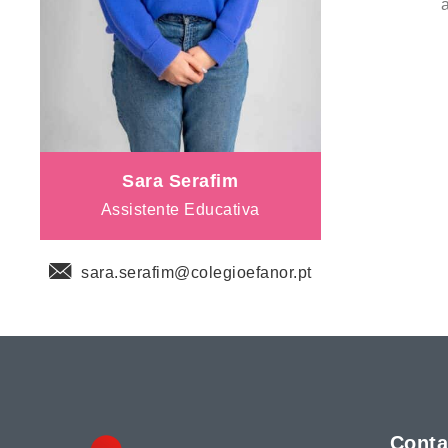
Sara Serafim
Assistente Educativa
sara.serafim@colegioefanor.pt
Conta