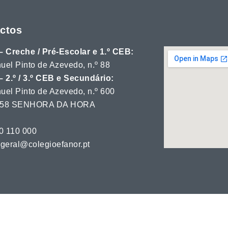
ctos
– Creche / Pré-Escolar e 1.º CEB:
uel Pinto de Azevedo, n.º 88
– 2.º / 3.º CEB e Secundário:
uel Pinto de Azevedo, n.º 600
 358 SENHORA DA HORA
20 110 000
 geral@colegioefanor.pt
égio Efanor. Todos os direitos reservados.