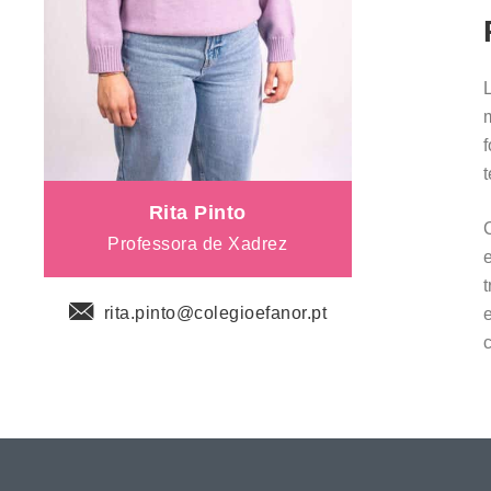
Rita Pinto
Professora de Xadrez
rita.pinto@colegioefanor.pt