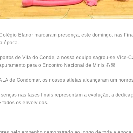
Colégio Efanor marcaram presença, este domingo, nas Fina
da época.
esportos de Vila do Conde, a nossa equipa sagrou-se Vic
 apuramento para o Encontro Nacional de Minis 💪🏼
 ALA de Gondomar, os nossos atletas alcançaram um honroso
senças nas fases finais representam a evolução, a dedicaçã
e todos os envolvidos.
adores pelo empenho demonstrado ao longo de toda a época.