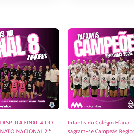
DISPUTA FINAL 4 DO
Infantis do Colégio Efanor
ATO NACIONAL 2.ª
sagram-se Campeãs Regio