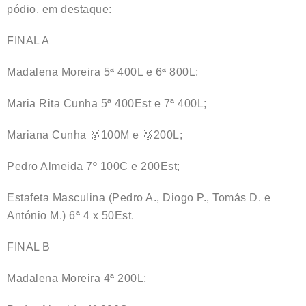
pódio, em destaque:
FINAL A
Madalena Moreira 5ª 400L e 6ª 800L;
Maria Rita Cunha 5ª 400Est e 7ª 400L;
Mariana Cunha 🥇100M e 🥉200L;
Pedro Almeida 7º 100C e 200Est;
Estafeta Masculina (Pedro A., Diogo P., Tomás D. e
António M.) 6ª 4 x 50Est.
FINAL B
Madalena Moreira 4ª 200L;