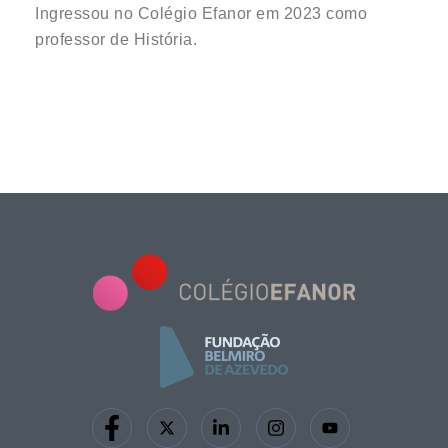
Ingressou no Colégio Efanor em 2023 como
professor de História.