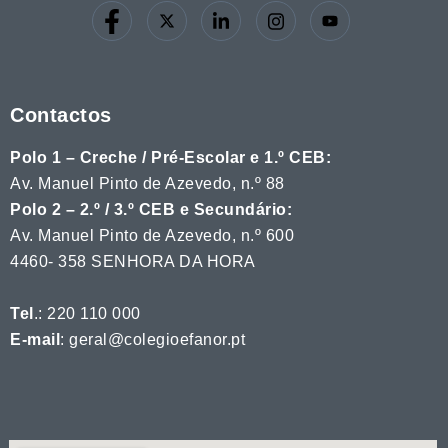
o
v
d
i
e
s
E
Contactos
u
v
Polo 1 – Creche / Pré-Escolar e 1.º CEB:
a
e
Av. Manuel Pinto de Azevedo, n.º 88
l
Polo 2 – 2.º / 3.º CEB e Secundário:
n
Av. Manuel Pinto de Azevedo, n.º 600
t
i
4460- 358 SENHORA DA HORA
o
z
Tel
.: 220 110 000
a
E-mail
: geral@colegioefanor.pt
ç
ã