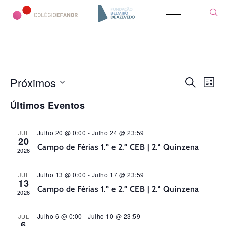
N
N
Próximos
Pesquisar
Lista
a
Selecione
a
Últimos Eventos
a
v
v
data.
e
Julho 20 @ 0:00
-
Julho 24 @ 23:59
JUL
e
20
Campo de Férias 1.º e 2.º CEB | 2.ª Quinzena
g
2026
g
a
a
Julho 13 @ 0:00
-
Julho 17 @ 23:59
JUL
13
ç
Campo de Férias 1.º e 2.º CEB | 2.ª Quinzena
2026
ç
ã
ã
o
Julho 6 @ 0:00
-
Julho 10 @ 23:59
JUL
6