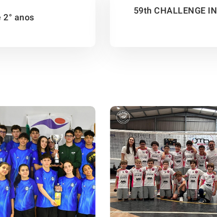
59th CHALLENGE I
e 2° anos