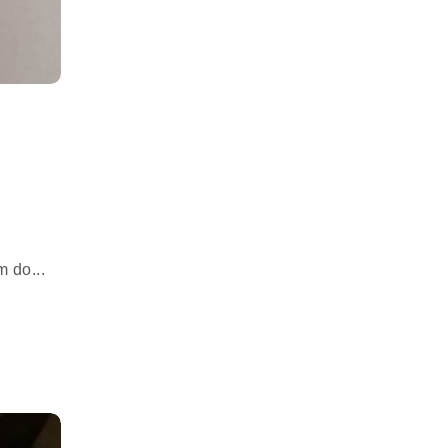
 do...