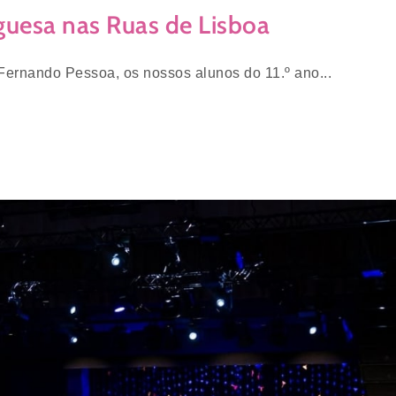
guesa nas Ruas de Lisboa
Fernando Pessoa, os nossos alunos do 11.º ano...