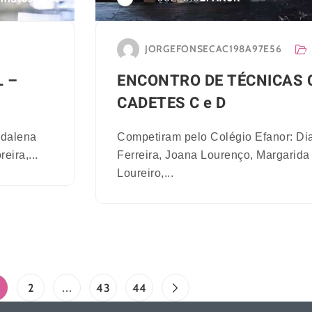
JORGEFONSECAC198A97E56
 –
ENCONTRO DE TÉCNICAS 
CADETES C e D
adalena
Competiram pelo Colégio Efanor: Di
eira,...
Ferreira, Joana Lourenço, Margarida
Loureiro,...
2
43
44
…