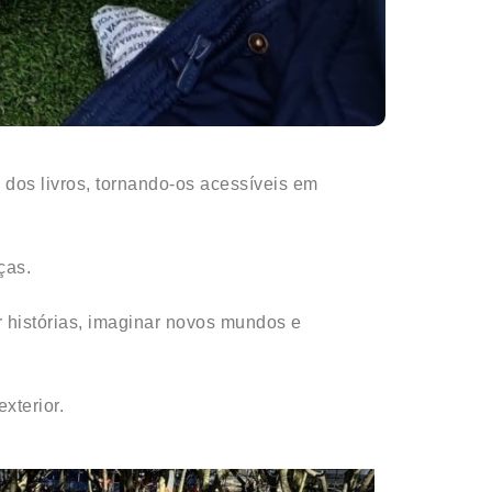
 dos livros, tornando-os acessíveis em
ças.
r histórias, imaginar novos mundos e
xterior.