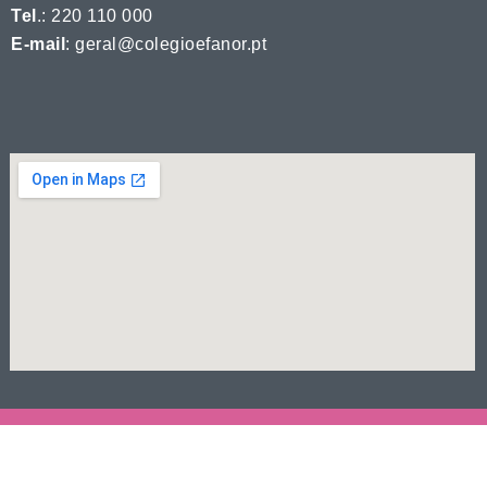
Tel
.: 220 110 000
E-mail
: geral@colegioefanor.pt
© 2026 Colégio Efanor. Todos os direitos reservados.